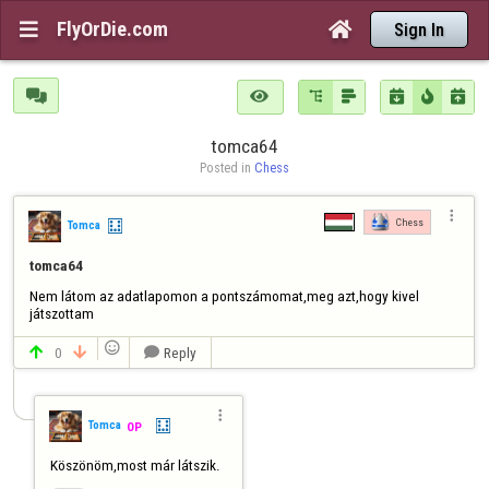
FlyOrDie.com


Sign In







tomca64
Posted in 
Chess

Chess
Tomca
tomca64
Nem látom az adatlapomon a pontszámomat,meg azt,hogy kivel 
játszottam

0
Reply




Tomca
OP
Köszönöm,most már látszik.