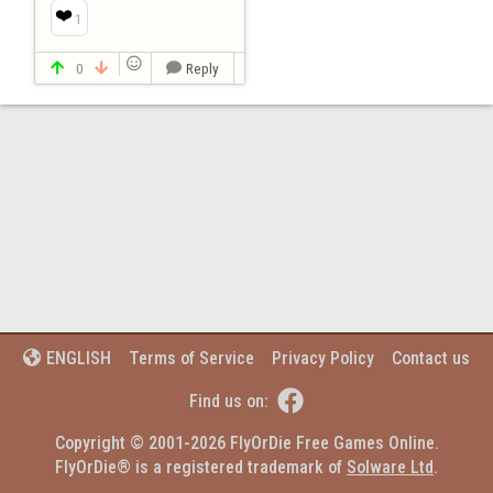
❤️
1

0
Reply



Terms of Service
Privacy Policy
Contact us
ENGLISH


Find us on:
Copyright © 2001-2026 FlyOrDie Free Games Online.
FlyOrDie® is a registered trademark of 
Solware Ltd
.