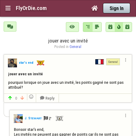
FlyOrDie.com


Sign In







jouer avec un invité
Posted in 
General

General
star's end
jouer avec un invité
pourquoi lorsque on joue avec un invité, les points gagné ne sont pas 
attribué?

0
Reply




🚩️
J. Sᴛᴇᴡᴀʀᴛ

Bonsoir star's end,

Les invités ne peuvent pas gagner de points car ils ne sont pas 