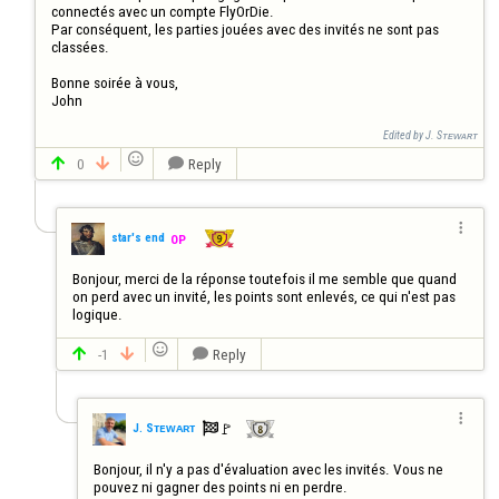
connectés avec un compte FlyOrDie. 

Par conséquent, les parties jouées avec des invités ne sont pas 
classées.

Bonne soirée à vous,

John
Edited by J. Sᴛᴇᴡᴀʀᴛ

0
Reply




star's end
OP
Bonjour, merci de la réponse toutefois il me semble que quand 
on perd avec un invité, les points sont enlevés, ce qui n'est pas 
logique.

-1
Reply




🚩️
J. Sᴛᴇᴡᴀʀᴛ

Bonjour, il n'y a pas d'évaluation avec les invités. Vous ne 
pouvez ni gagner des points ni en perdre.
