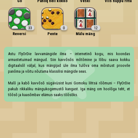
Go
Panõq neli kokko
Veski
Viis nuppu ritta
33
0
12
Reversi
Pente
Mälu mäng
Astu FlyOrDie lavvamängide ilma – internetinõ kogu, mis koondas 
armastetuimad mängud. Siin kavvõsõs mõtõmine ja lõbu saava kokku 
digitaalsõl väljal, kus mängijad üle ilma tulõva oma mõistust proovile 
panõma ja võitu nõutama klassilisi mängide seas.

Malõ ja kabõ kavvõsõ sügävüsist kuni Gomoku lihtsä rõõmuni – FlyOrDie 
pakub rikkaliku mängukogemustõ kangast. Iga mäng om hoolõga teht, et 
tõõsõ ja kaasõmbav elämus saaks tõõsõks.