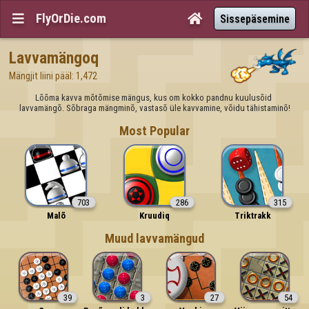
FlyOrDie.com


Sissepäsemine
Lavvamängoq
Mängjit liini pääl: 1,472
Lõõma kavva mõtõmise mängus, kus om kokko pandnu kuulusõid 
lavvamängõ. Sõbraga mängminõ, vastasõ üle kavvamine, võidu tähistaminõ!
Most Popular
703
286
315
Malõ
Kruudiq
Triktrakk
Muud lavvamängud
39
3
27
54