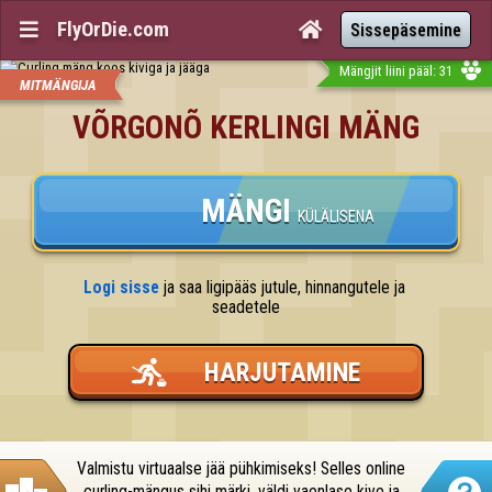
FlyOrDie.com


Sissepäsemine
Mängjit liini pääl: 31
MITMÄNGIJA
VÕRGONÕ KERLINGI MÄNG
MÄNGI
KÜLÄLISENA
Logi sisse
 ja saa ligipääs jutule, hinnangutele ja 
seadetele
HARJUTAMINE
Valmistu virtuaalse jää pühkimiseks! Selles online 