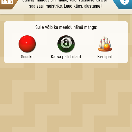
curling-mängus sihi märki, väldi vaenlase kive ja 
OK
saa saali meistriks. Luud käes, alustame!
Sulle võib ka meeldü nämä mängu:
Snuukri
Katsa palli billard
Keglipall