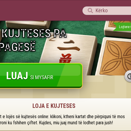

Lojtere 
 KUJTESES PA 
PAGESË
LUAJ
SI MYSAFIR
LOJA E KUJTESES
at e lojës së kujtesës online: klikoni, ktheni kartat dhe përpiquni të mos 
rroni ku fshihen çiftet. Kujdes, miu juaj mund të lodhet para jush!