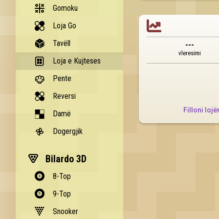
Gomoku

Loja Go
Tavëll
---
vleresimi
Loja e Kujteses
Pente
Reversi
Filloni lojë
Damë
Dogergjik
Bilardo 3D
8-Top
9-Top
Snooker