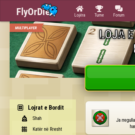



Lojëra
Turne
Forum
MULTIPLAYER
LOJA E
Lojrat e Bordit
Shah
Ja rregull
ha
Katër në Rresht