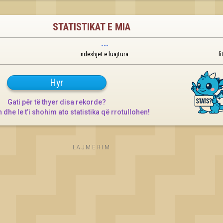
STATISTIKAT E MIA
---
ndeshjet e luajtura
fi
Hyr
Gati për të thyer disa rekorde?

n dhe le t’i shohim ato statistika që rrotullohen!
LAJMERIM
OK