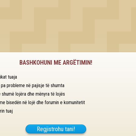
BASHKOHUNI ME ARGËTIMIN!
ikat tuaja
n pa probleme në pajisje të shumta
 shumë lojëra dhe mënyra të lojës
me bisedën në lojë dhe forumin e komunitetit
rin tuaj
Regjistrohu tani!