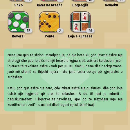
Shko
Katër në Rresht
Dogergjik
Gomoku
58
2
46
Reversi
Pente
Loja e Kujteses
Nëse jeni gati të sfidoni mendjen tuaj në një botë ku çdo lëvizje është një 
strategji dhe çdo lojë është një betejë e zgjuarsisë, atëherë koleksioni ynë i 
lojërave të tavolinës është vendi për ju. Ku shahu, dama dhe backgammoni 
janë më shumë se thjesht lojëra - ato janë fusha beteje për gjeneralet e 
ardhshëm.

Këtu, çdo gur është një hero, çdo mbret është një pushtues, dhe çdo lojë 
është një legjendë që pret të shkruhet. A do të jeni ju mbreti i 
padiskutueshëm i lojërave të tavolinës, apo do të rrëzoheni nga një 
kundërshtar i zoti? Luani tani dhe tregoni mjeshtërinë tuaj!