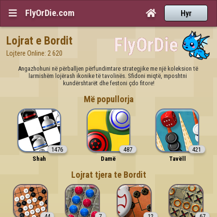
FlyOrDie.com


Hyr
Lojrat e Bordit
Lojtere Online: 2 620
Angazhohuni në përballjen përfundimtare strategjike me një koleksion të 
larmishëm lojërash ikonike të tavolinës. Sfidoni miqtë, mposhtni 
kundërshtarët dhe festoni çdo fitore!
Më popullorja
1476
487
421
Shah
Damë
Tavëll
Lojrat tjera te Bordit
44
7
12
67