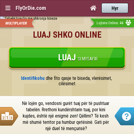
FlyOrDie.com


Hyr
Lojtere Online: 44
MULTIPLAYER
LUAJ SHKO ONLINE
LUAJ
SI MYSAFIR
Identifikohu
 dhe fito qasje te biseda, vlerësimet, 
cilësimet
Në lojën go, vendosni gurët tuaj për të pushtuar 
tabelën. Rrethoni kundërshtarin tuaj, por kini 
kujdes, është një enigmë zen! Qëllimi? Të kesh 
më shumë territor pa humbur qetësinë. Gati për 
një duel të mençurisë?