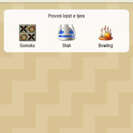
OK
Provoni lojrat e tjera
Gomoku
Shah
Bowling