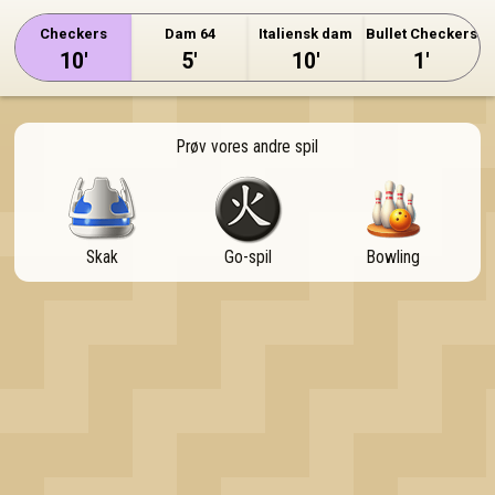
OK
Checkers
Dam 64
Italiensk dam
Bullet Checkers
10'
5'
10'
1'
Prøv vores andre spil
Skak
Go-spil
Bowling