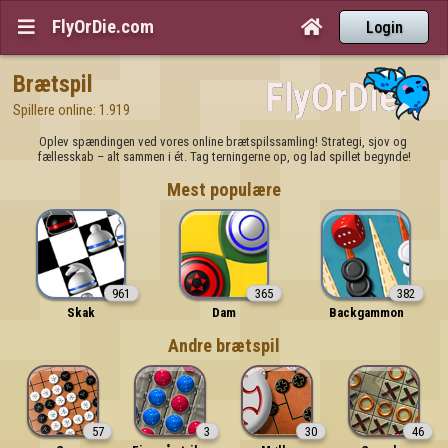
FlyOrDie.com


Login
Brætspil
Spillere online: 1.919
Oplev spændingen ved vores online brætspilssamling! Strategi, sjov og 
fællesskab – alt sammen i ét. Tag terningerne op, og lad spillet begynde!
Mest populære
961
365
382
Skak
Dam
Backgammon
Andre brætspil
57
3
30
46