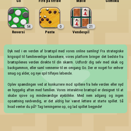
Go
Fire på stribe
Mølle
Gomoku
54
0
21
Reversi
Pente
Vendespil
Dyk ned i en verden af brætspil med vores online samling! Fra strategiske 
krigsspil til familievenlige klassikere, vores platform bringer det bedste fra 
brætspilenes verden direkte til din skærm. Udfordr dig selv med skak og 
backgammon, eller saml vennerne til en omgang Go. Der er noget for enhver 
smag og alder, og nye spil tilføjes løbende.

Oplev spændingen ved at konkurrere mod spillere fra hele verden eller nyd 
en hyggelig aften med familien. Vores interaktive brætspil er designet til at 
skabe sjove og mindeværdige øjeblikke. Med nem adgang og ingen 
opsætning nødvendig, er det aldrig har været lettere at starte spillet. Så 
hvad venter du på? Tag terningerne op, og lad spillet begynde!