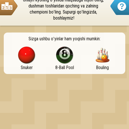
onlayn kyorling oʻyinida maqsadga nişon oling, 
OK
dushman toshlaridan qoching va zalning 
chempioni boʻling. Supurgi qoʻlingizda, 
boshlaymiz!
Sizga ushbu oʻyinlar ham yoqishi mumkin:
Snuker
8-Ball Pool
Bouling