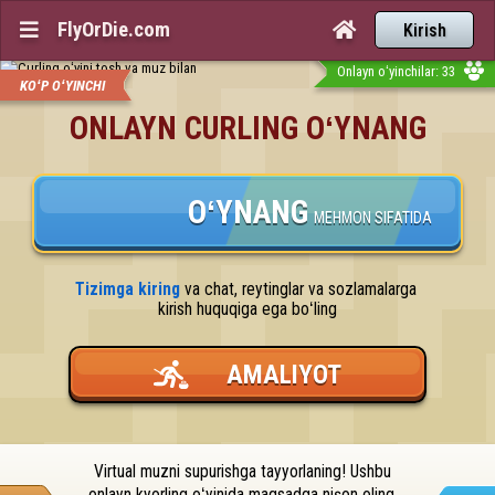
FlyOrDie.com


Kirish
Onlayn oʻyinchilar: 33
KOʻP OʻYINCHI
ONLAYN CURLING OʻYNANG
OʻYNANG
MEHMON SIFATIDA
Tizimga kiring
 va chat, reytinglar va sozlamalarga 
kirish huquqiga ega boʻling
AMALIYOT
Virtual muzni supurishga tayyorlaning! Ushbu 