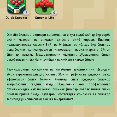
5
0
Quick Snooker
Snooker Lite
Онлайн бильярд оюнлари коллекциясига хуш келибсиз! Ҳар бир зарба 
сизни маҳорат ва аниқлик дунёсига олиб киради. Бизнинг 
коллекциямизда классик 8-тўп ва 9-тўпдан тортиб, ҳар бир бильярд 
ишқибозини қониқтирадиган инновацион вариантларгача бўлган 
ўйинлар мавжуд. Маҳоратингизни оширинг, дўстларингиз билан 
рақобатлашинг ёки бутун дунёдаги рақибларга қарши ўйнанг.

Турнирларнинг ҳаяжонини ва ғалабанинг ширинлигини тўғридан-
тўғри экранингиздан ҳис қилинг. Жонли графика ва ҳақиқий товуш 
эффектлари билан бизнинг ўйинлар сизга ҳақиқий бильярд 
тажрибасини тақдим этади. Бошловчи ёки профессионал 
бўлишингиздан қатъий назар, бизнинг ўйинлар коллекциямиз сизни 
соатлаб кўнгил очади. Тўпларни чўнтакларга жойлашга ва бильярд 
тарихида ўз исмингизни ёзишга тайёрланинг!