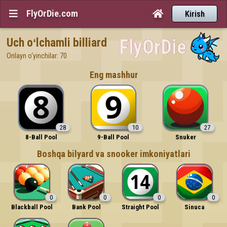
FlyOrDie.com


Kirish
Uch oʻlchamli billiard
Onlayn o‘yinchilar: 70
Eng mashhur
28
10
27
8-Ball Pool
9-Ball Pool
Snuker
Boshqa bilyard va snooker imkoniyatlari
0
0
0
0
Blackball Pool
Bank Pool
Straight Pool
Sinuca