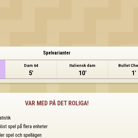
Spelvarianter
Dam 64
Italiensk dam
Bullet Ch
5'
10'
1'
VAR MED PÅ DET ROLIGA!
tistik
öst spel på flera enheter
 fler spel och spellägen