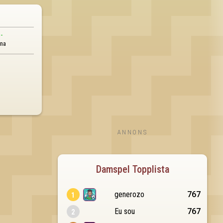
--
nna
ANNONS
Damspel Topplista