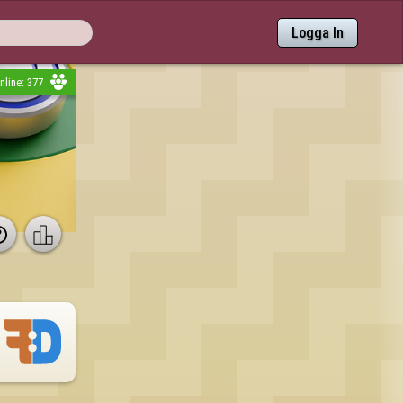
Logga In
nline: 377