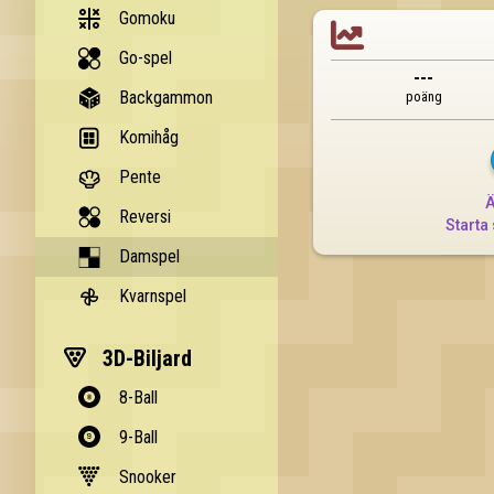
Gomoku

Go-spel
---
Backgammon
poäng
Komihåg
Pente
Ä
Reversi
Starta 
Damspel
Kvarnspel
3D-Biljard
8-Ball
9-Ball
Snooker