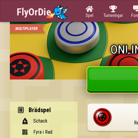


Spel
Turneringar
Fo
MULTIPLAYER
ONLI
Brädspel
Schack
Re
Fyra i Rad