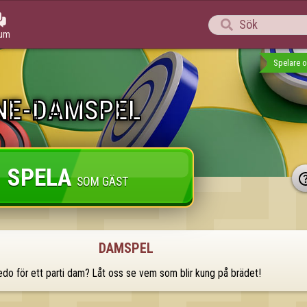


rum
Spelare o
NE-DAMSPEL
SPELA
SOM GÄST
DAMSPEL
do för ett parti dam? Låt oss se vem som blir kung på brädet!