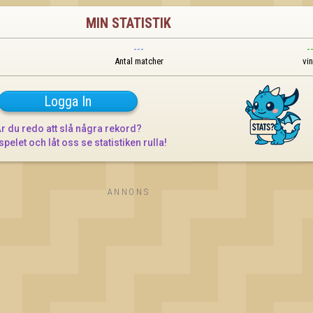
MIN STATISTIK
---
-
Antal matcher
vi
Logga In
r du redo att slå några rekord?

spelet och låt oss se statistiken rulla!
ANNONS
OK