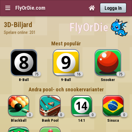
FlyOrDie.com


Logga In
3D-Biljard
Spelare online: 201
Mest populär
75
16
75
8-Ball
9-Ball
Snooker
Andra pool- och snookervarianter
0
0
0
0
Blackball
Bank Pool
14:1
Sinuca