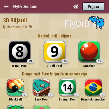
FlyOrDie.com


Prijava
3D Biljardi
Igralcev prisotnih: 70
Najbolj priljubljena
29
18
17
8-Ball Pool
9-Ball Pool
Snooker
Druge različice biljarda in snookerja
0
0
0
0
Blackball
Bank Pool
Straight Pool
Brazilski snooker