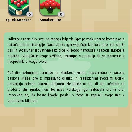
6
0
Quick Snooker
Snooker Lite
Odkrijte vznemirljiv svet spletnega biljarda, kjer je vsak udarec kombinacija 
natančnosti in strategije. Naša zbirka iger vključuje klasične igre, kot sta 8-
ball in 9-ball, ter inovativne različice, ki bodo navdušile vsakega ljubitelja 
biljarda. Izboljšajte svoje veščine, tekmujte s prijatelji ali se pomerite z 
nasprotniki z vsega sveta.

Doživite vzburjenje turnirjev in sladkost zmage neposredno z vašega 
zaslona. Naše igre z impresivno grafiko in realističnimi zvočnimi učinki 
ustvarjajo pristno izkušnjo biljarda. Ne glede na to, ali ste začetnik ali 
profesionalni igralec, vas bo naša kolekcija iger zabavala ure in ure. 
Pripravite se, da boste krogle poslali v žepe in zapisali svoje ime v 
zgodovino biljarda!