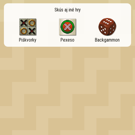
OK
Skús aj iné hry
Piškvorky
Pexeso
Backgammon