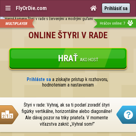
FlyOrDie.com


Prihlásiť sa
Hráčov online: 7
MULTIPLAYER
ONLINE ŠTYRI V RADE
HRAŤ
AKO HOSŤ
Prihláste sa
 a získajte prístup k rozhovoru, 
hodnoteniam a nastaveniam
Štyri v rade: Vyhraj, ak sa ti podarí zoradiť štyri 
figúrky vertikálne, horizontálne alebo diagonálne! 
Ale dávaj pozor na triky priateľa. V momente 
víťazstva zakrič „Vyhral som!”