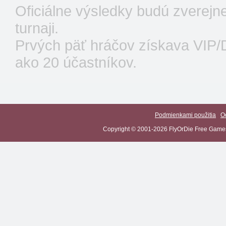
Oficiálne výsledky budú zverejn
turnaji.
Prvých päť hráčov získava VIP/D
ako 20 účastníkov.
Podmienkami použitia
O
Copyright © 2001-2026 FlyOrDie Free Games 