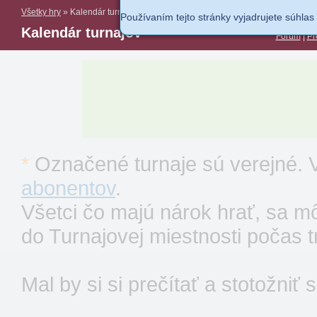
Všetky hry
» Kalendár turnajov
Používaním tejto stránky vyjadrujete súhla
Kalendár turnajov
Fórum
|
Pr
*
Označené turnaje sú verejné. V
abonentov
.
Všetci čo majú nárok hrať, sa 
do Turnajovej miestnosti počas t
Mal by si si prečítať a stotožniť