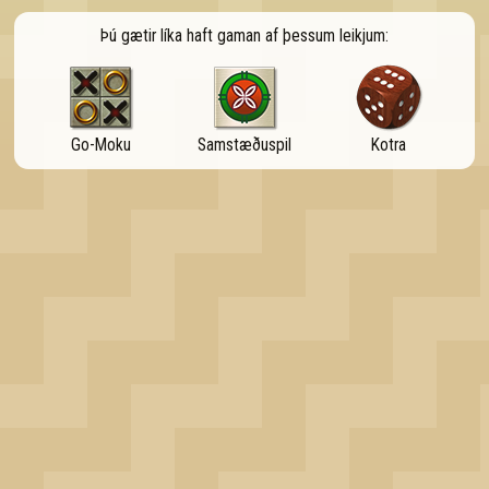
OK
Þú gætir líka haft gaman af þessum leikjum:
Go-Moku
Samstæðuspil
Kotra