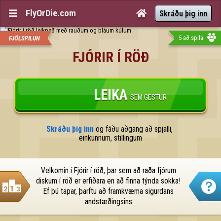
FlyOrDie.com


Skráðu þig inn
5 að spila
FJÖLSPILUN
FJÓRIR Í RÖÐ
LEIKA
SEM GESTUR
Skráðu þig inn
 og fáðu aðgang að spjalli, 
einkunnum, stillingum
Velkomin í Fjórir í röð, þar sem að raða fjórum 
diskum í röð er erfiðara en að finna týnda sokka! 
Ef þú tapar, þarftu að framkvæma sigurdans 
andstæðingsins.