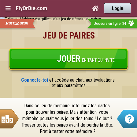
FlyOrDie.com


Login
Joueurs en ligne: 34
MULTIJOUEUR
JEU DE PAIRES
JOUER
EN TANT QU’INVITÉ
Connecte-toi
 et accède au chat, aux évaluations 
et aux paramètres
Dans ce jeu de mémoire, retournez les cartes 
pour trouver les paires. Mais attention, votre 
mémoire pourrait vous jouer des tours ! Le but ? 
Trouver toutes les paires avant de perdre la tête. 
Prêt à tester votre mémoire ?