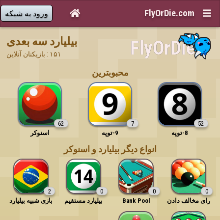
FlyOrDie.com


ورود به شبکه
بیلیارد سه بعدی
 ۱۵۱ : بازیکنان آنلاین
محبوبترین
62
7
52
8-توپه
9-توپه
اسنوکر
انواع دیگر بیلیارد و اسنوکر
2
0
0
0
رای مخالف دادن
Bank Pool
بیلیارد مستقیم
بازی شبیه بیلیارد