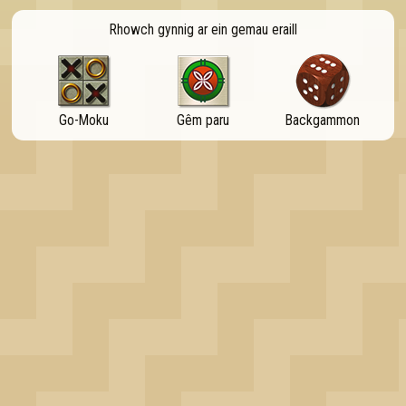
OK
Rhowch gynnig ar ein gemau eraill
Go-Moku
Gêm paru
Backgammon