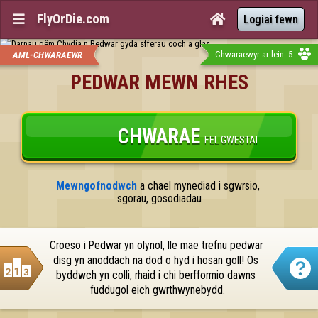
FlyOrDie.com


Logiai fewn
Chwaraewyr ar-lein: 5
AML-CHWARAEWR
PEDWAR MEWN RHES
CHWARAE
FEL GWESTAI
Mewngofnodwch
 a chael mynediad i sgwrsio, 
sgorau, gosodiadau
Croeso i Pedwar yn olynol, lle mae trefnu pedwar 
disg yn anoddach na dod o hyd i hosan goll! Os 
byddwch yn colli, rhaid i chi berfformio dawns 
fuddugol eich gwrthwynebydd.