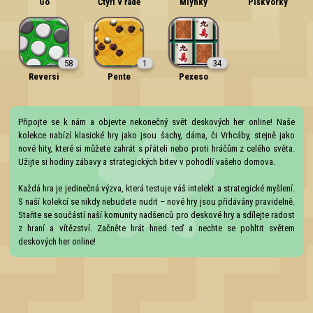
Go
Čtyři v řadě
Mlýnky
Piškvorky
58
1
34
Reversi
Pente
Pexeso
Připojte se k nám a objevte nekonečný svět deskových her online! Naše 
kolekce nabízí klasické hry jako jsou šachy, dáma, či Vrhcáby, stejně jako 
nové hity, které si můžete zahrát s přáteli nebo proti hráčům z celého světa. 
Užijte si hodiny zábavy a strategických bitev v pohodlí vašeho domova.

Každá hra je jedinečná výzva, která testuje váš intelekt a strategické myšlení. 
S naší kolekcí se nikdy nebudete nudit – nové hry jsou přidávány pravidelně. 
Staňte se součástí naší komunity nadšenců pro deskové hry a sdílejte radost 
z hraní a vítězství. Začněte hrát hned teď a nechte se pohltit světem 
deskových her online!