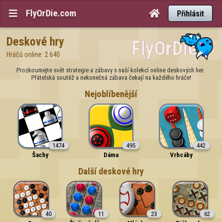
FlyOrDie.com


Přihlásit
Deskové hry
Hráčů online: 2 640
Prozkoumejte svět strategie a zábavy s naší kolekcí online deskových her. 
Přátelská soutěž a nekonečná zábava čekají na každého hráče!
Nejoblíbenější
1474
495
442
Šachy
Dáma
Vrhcáby
Další deskové hry
40
11
23
62