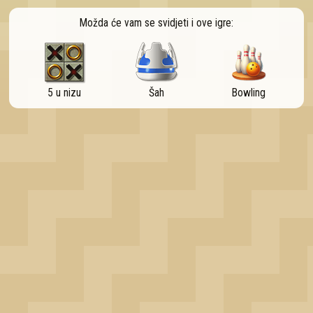
OK
Možda će vam se svidjeti i ove igre:
5 u nizu
Šah
Bowling