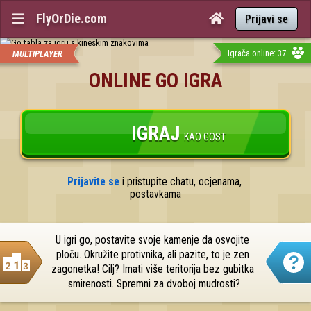
FlyOrDie.com


Prijavi se
Igrača online: 37
MULTIPLAYER
ONLINE GO IGRA
IGRAJ
KAO GOST
Prijavite se
 i pristupite chatu, ocjenama, 
postavkama
U igri go, postavite svoje kamenje da osvojite 
ploču. Okružite protivnika, ali pazite, to je zen 
zagonetka! Cilj? Imati više teritorija bez gubitka 
smirenosti. Spremni za dvoboj mudrosti?