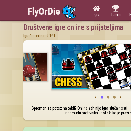


Igre
Turniri
Društvene igre online s prijateljima
Igrača online: 2.161





Spreman za potez na tabli? Online šah nije igra slučajnosti — 
nadmudri protivnika i pokaži ko je pravi 