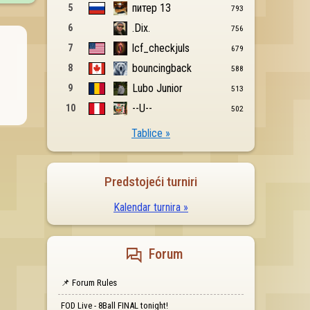
Tablice »
Predstojeći turniri
Kalendar turnira »
Forum
📌 Forum Rules
FOD Live - 8Ball FINAL tonight!