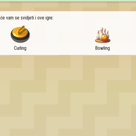
e vam se svidjeti i ove igre:
Curling
Bowling