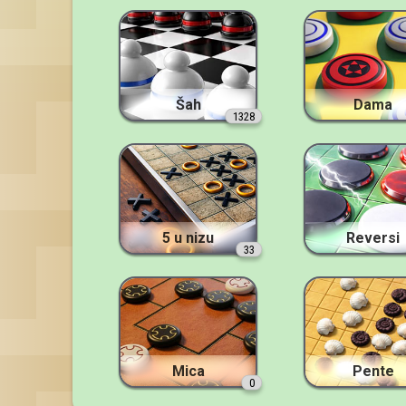
Šah
Dama
1328
5 u nizu
Reversi
33
Mica
Pente
0