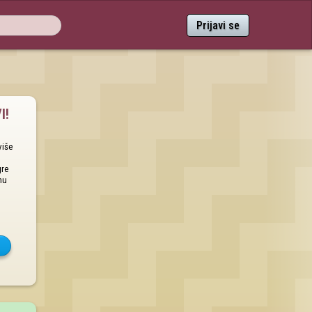
Prijavi se
I!
više
gre
mu