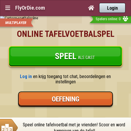
FlyOrDie.com


Login
Spelers online: 0
MULTIPLAYER
ONLINE TAFELVOETBALSPEL
SPEEL
ALS GAST
Log in
 en krijg toegang tot chat, beoordelingen en 
instellingen
OEFENING
Speel online tafelvoetbal met je vrienden! Scoor en word 