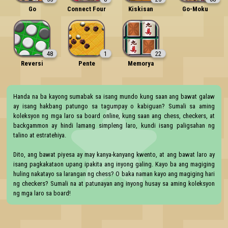
Go
Connect Four
Kiskisan
Go-Moku
48
1
22
Reversi
Pente
Memorya
Handa na ba kayong sumabak sa isang mundo kung saan ang bawat galaw 
ay isang hakbang patungo sa tagumpay o kabiguan? Sumali sa aming 
koleksyon ng mga laro sa board online, kung saan ang chess, checkers, at 
backgammon ay hindi lamang simpleng laro, kundi isang paligsahan ng 
talino at estratehiya.

Dito, ang bawat piyesa ay may kanya-kanyang kwento, at ang bawat laro ay 
isang pagkakataon upang ipakita ang inyong galing. Kayo ba ang magiging 
huling nakatayo sa larangan ng chess? O baka naman kayo ang magiging hari 
ng checkers? Sumali na at patunayan ang inyong husay sa aming koleksyon 
ng mga laro sa board!