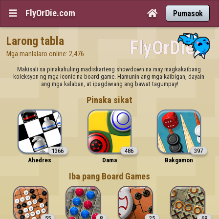
FlyOrDie.com


Pumasok
Larong tabla
Mga manlalaro online: 2,476
Makisali sa pinakahuling madiskarteng showdown na may magkakaibang 
koleksyon ng mga iconic na board game. Hamunin ang mga kaibigan, dayain 
ang mga kalaban, at ipagdiwang ang bawat tagumpay!
Pinaka sikat
1366
486
397
Ahedres
Dama
Bakgamon
Iba pang Board Games
55
8
25
68