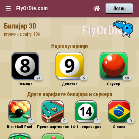
FlyOrDie.com


Логин
Билијар 3D
играчи на сајту: 106
Најпопуларнији
24
5
59
Осмица
Деветка
Снукер
Друге варијанте билијара и снукера
0
0
0
0
Blackball Pool
Преко мартинеле
14-1 непрекидна
Sinuca