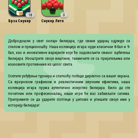
18
0
Брза Снукер
Снукер Лите
Добродошли у свет онлајн билијара, где сваки ударац одјекује са 
стилом и прецизношћу. Наша колекција игара нуди класични 8-бал и 9-
бал, као и иновативне варијанте које ће задовољити сваког љубитеља 
билијара. Изоштрите своје вештине, такмичите се са пријатељима или 
изазовите противнике из целог света.

Осетите узбуђење турнира и слаткоћу победе директно са вашег екрана. 
Са врхунском графиком и реалистичним звучним ефектима, наша 
колекција игара пружа аутентично искуство билијара. Било да сте 
почетник или професионалац, наше игре ће вас забављати сатима. 
Припремите се да ударите лоптице у џепове и упишете своје име у 
историју билијара!