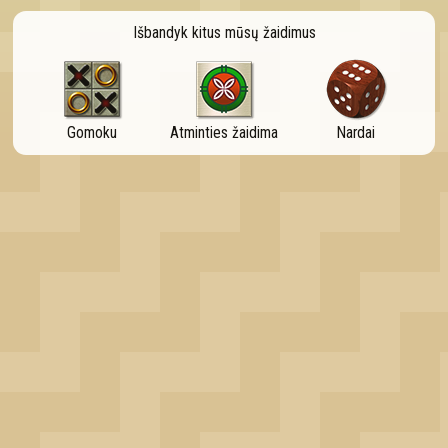
OK
Išbandyk kitus mūsų žaidimus
Gomoku
Atminties žaidima
Nardai