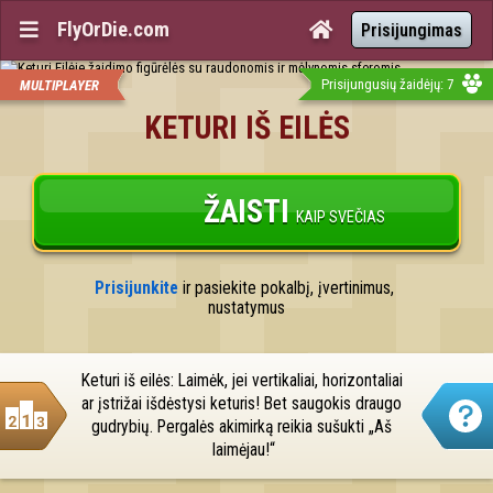
FlyOrDie.com


Prisijungimas
Prisijungusių žaidėjų: 7
MULTIPLAYER
KETURI IŠ EILĖS
ŽAISTI
KAIP SVEČIAS
Prisijunkite
 ir pasiekite pokalbį, įvertinimus, 
nustatymus
Keturi iš eilės: Laimėk, jei vertikaliai, horizontaliai 
ar įstrižai išdėstysi keturis! Bet saugokis draugo 
gudrybių. Pergalės akimirką reikia sušukti „Aš 
laimėjau!“