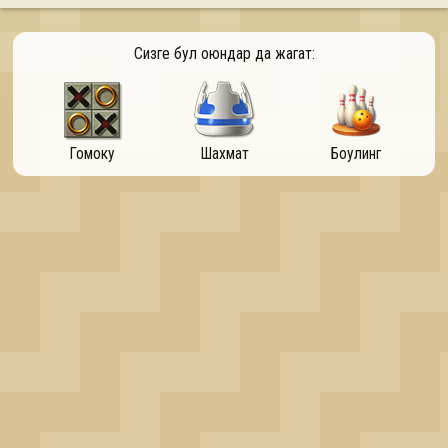
OK
Сизге бул оюндар да жагат:
Гомоку
Шахмат
Боулинг