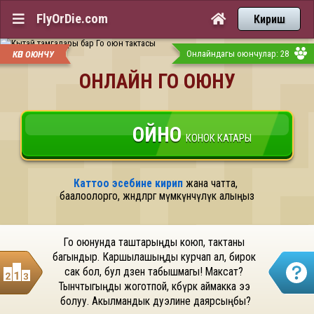
FlyOrDie.com


Кириш
Онлайндагы оюнчулар: 28
КӨП ОЮНЧУ
ОНЛАЙН ГО ОЮНУ
ОЙНО
КОНОК КАТАРЫ
Каттоо эсебине кирип
 жана чатта, 
баалоолорго, жөндөөлөргө мүмкүнчүлүк алыңыз
Го оюнунда таштарыңды коюп, тактаны 
багындыр. Каршылашыңды курчап ал, бирок 
сак бол, бул дзен табышмагы! Максат? 
Тынчтыгыңды жоготпой, көбүрөөк аймакка ээ 
болуу. Акылмандык дуэлине даярсыңбы?