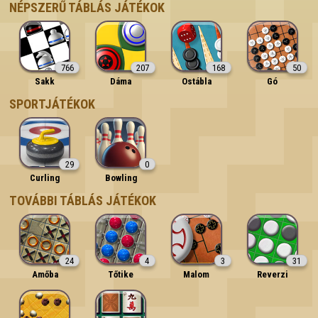
NÉPSZERŰ TÁBLÁS JÁTÉKOK
766
207
168
50
Sakk
Dáma
Ostábla
Gó
SPORTJÁTÉKOK
29
0
Curling
Bowling
TOVÁBBI TÁBLÁS JÁTÉKOK
24
4
3
31
Amőba
Tőtike
Malom
Reverzi