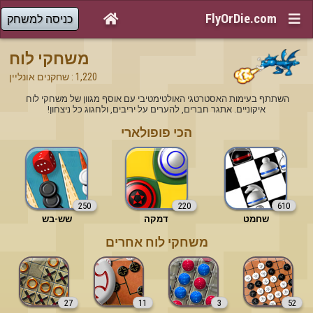
FlyOrDie.com


כניסה למשחק
משחקי לוח
 1,220 : שחקנים אונליין
השתתף בעימות האסטרטגי האולטימטיבי עם אוסף מגוון של משחקי לוח 
איקוניים. אתגר חברים, להערים על יריבים, ולחגוג כל ניצחון!
הכי פופולארי
250
220
610
שחמט
דמקה
שש-בש
משחקי לוח אחרים
27
11
3
52