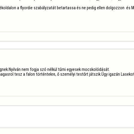
tékoldalon a flyordie szabályzatát betartassa és ne pedig ellen dolgozzon  és 
dögnek.Nyilván nem fogja szó nélkül tűrni egyesek mocskolódását.

gasrol tesz a falon történtekre, ő személyi testőrt játszik.Úgy igazán Lasekot