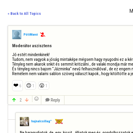
M
« Back to All Topics
PötiManó

Moderátor aszisztens
Jó estét mindenkinek!

Tudom, nem vagyok a jóság mintaképe mégsem hagy nyugodni ez a kérd
Tényleg nem akarok snkit és semmit kritizálni , de valaki mondja már me
És tényleg nincs bajom "Jázminka" nevű felhasználóval , de ez engem n
Remélem nem valami sablon szöveg választ kapok , hogy kitöltötte a je
❤️
🙃
😮
6
1
1


2


Reply
hajnalcsillag°
Ne haragudjatok ,de  egy  kicsit   álljatok meg és  gondolkozzatok e