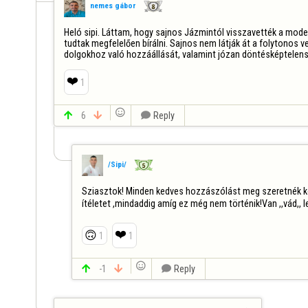
nemes gábor
Heló sipi. Láttam, hogy sajnos Jázmintól visszavették a mode
tudtak megfelelően bírálni. Sajnos nem látják át a folytonos v
dolgokhoz való hozzáállását, valamint józan döntésképtelens
❤️
1


6


Reply
/Sipi/
Sziasztok! Minden kedves hozzászólást meg szeretnék kö
ítéletet ,mindaddig amíg ez még nem történik!Van ,,vád,, le
❤️
🙃
1
1


-1


Reply