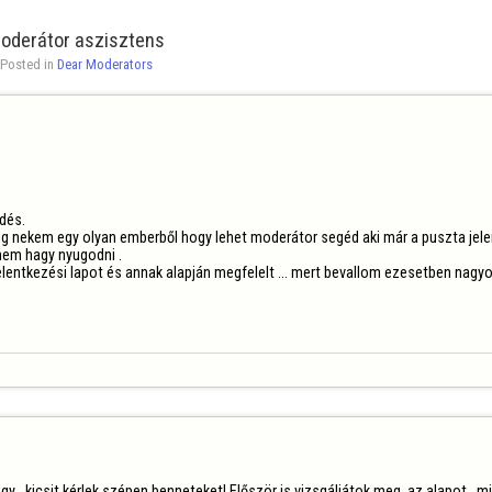
oderátor aszisztens
Posted in 
Dear Moderators
és. 

g nekem egy olyan emberből hogy lehet moderátor segéd aki már a puszta jelenlé
em hagy nyugodni .

lentkezési lapot és annak alapján megfelelt ... mert bevallom ezesetben nagyo
gy   kicsit kérlek szépen benneteket! Először is vizsgáljátok meg  az alapot   mi