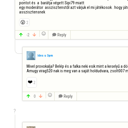
pontot és  a  barátja végett Sipi79 miatt 

egy moderátor  asszisztenstől azt várjuk el mi játékosok . hogy já
asszisztensnek
😮
2


-2


Reply
Ides u 3pm
Mivel provokalja? Belép és a falka neki esik mint a keselyű a 
Amugy virag520 nak is meg van a saját holdudvara, zsolt007 ma
❤️
2


0


Reply
?