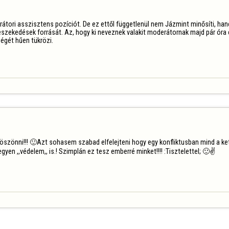
rátori asszisztens pozíciót. De ez ettől függetlenül nem Jázmint minősíti, ha
eszekedések forrását. Az, hogy ki neveznek valakit moderátornak majd pár óra el
égét hűen tükrözi.
szönni!!! 🙂Azt sohasem szabad elfelejteni hogy egy konfliktusban mind a ke
gyen ,,védelem,, is.! Szimplán ez tesz emberré minket!!!! :Tisztelettel; 🙂✌️