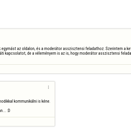
k egymást az oldalon, és a moderátor asszisztensi feladathoz. Szerintem a ke
ráti kapcsolatot, de a véleményem is az is, hogy moderátor asszisztensi felada

modikkal kommunikálni is kéne.

.... :D