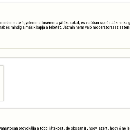
n minden este figyelemmel kisérem a játékosokat, és valóban sipi és Jázminka g
k és mindig a másik kapja a feketét. Jázmin nerm való moderátorasszisztensn
matosan provokálja a többi játékost . de okosan ír , hogy  azért , hogy ő ne l