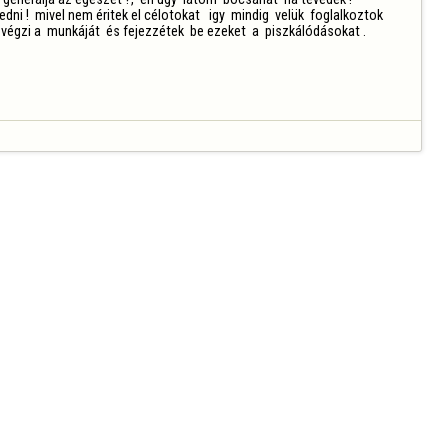
 !  mivel nem éritek el célotokat   igy  mindig  velük  foglalkoztok 
égzi a  munkáját  és fejezzétek  be ezeket  a  piszkálódásokat .
