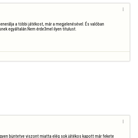

enerálja a többi játékost, már a megjelenésével. És valóban 
ek egyáltalán.Nem érde3mel ilyen titulust.

egyen büntetve viszont miatta elég sok játékos kapott már fekete 