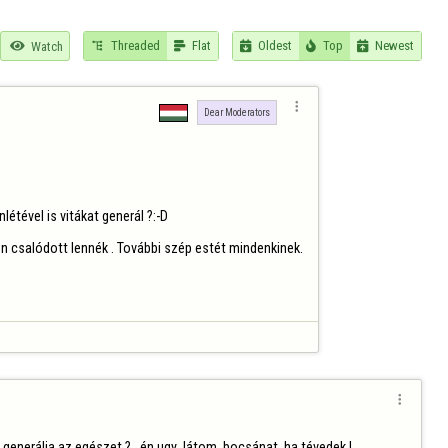
Threaded
Flat
Oldest
Top
Newest

Watch






Dear Moderators
tével is vitákat generál ?:-D 

n csalódott lennék . További szép estét mindenkinek.

 generálja az egészet ?,  én ugy  látom  bocsánat  ha tévedek ! 