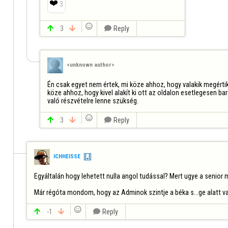
❤️
3


3


Reply
<unknown author>
Én csak egyet nem értek, mi köze ahhoz, hogy valakik megérti
köze ahhoz, hogy kivel alakít ki ott az oldalon esetlegesen ba
való részvételre lenne szükség.


3


Reply
ICHHEISSE
Egyáltalán hogy lehetett nulla angol tudással? Mert ugye a senior 
Már régóta mondom, hogy az Adminok szintje a béka s...ge alatt van


-1


Reply