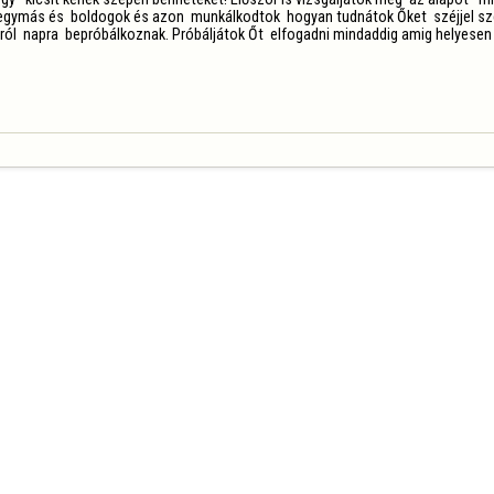
 egymás és  boldogok és azon  munkálkodtok  hogyan tudnátok Őket  széjjel szedni
ól  napra  bepróbálkoznak. Próbáljátok Őt  elfogadni mindaddig amig helyesen v