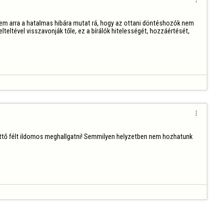
nem arra a hatalmas hibára mutat rá, hogy az ottani döntéshozók nem 
teltével visszavonják tőle, ez a bírálók hitelességét, hozzáértését, 

ttő félt ildomos meghallgatni! Semmilyen helyzetben nem hozhatunk 