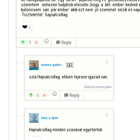
szerintem   nehezen tudjátok elviselni ,hogy  a  két  ember  kedveli
különösem  van  pár ember  akik ezt nem  jó szemmel  nézik és napr
 Tisztelettel : hajnalcsillag
❤️
5


3


Reply

nemes gábor
szia Hajnalcsillag. ebben tejesen igazad van.
Edited by nemes gábor


6


Reply

Ides u 3pm
Hajnalcsillag minden szavával egyetértek