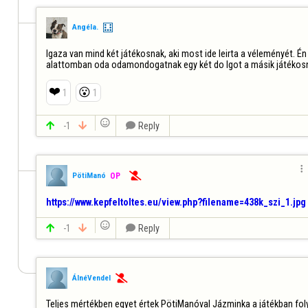
Angéla.
Igaza van mind két játékosnak, aki most ide leirta a véleményét. É
alattomban oda odamondogatnak egy két do lgot a másik játékosna
❤️
😮
1
1


-1


Reply

PötiManó

OP
https://www.kepfeltoltes.eu/view.php?filename=438k_szi_1.jpg


-1


Reply
ÁlnéVendel

Teljes mértékben egyet értek PötiManóval Jázminka a játékban folya