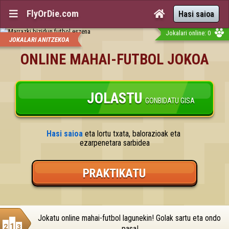
FlyOrDie.com


Hasi saioa
Jokalari online: 0
JOKALARI ANITZEKOA
ONLINE MAHAI-FUTBOL JOKOA
JOLASTU
GONBIDATU GISA
Hasi saioa
 eta lortu txata, balorazioak eta 
ezarpenetara sarbidea
PRAKTIKATU
Jokatu online mahai-futbol lagunekin! Golak sartu eta ondo 