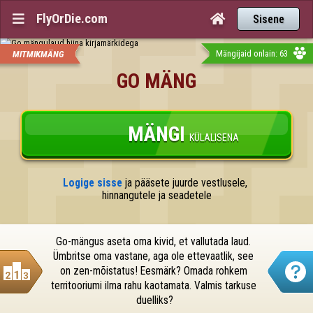
FlyOrDie.com


Sisene
Mängijaid onlain: 63
MITMIKMÄNG
GO MÄNG
MÄNGI
KÜLALISENA
Logige sisse
 ja pääsete juurde vestlusele, 
hinnangutele ja seadetele
Go-mängus aseta oma kivid, et vallutada laud. 
Ümbritse oma vastane, aga ole ettevaatlik, see 
on zen-mõistatus! Eesmärk? Omada rohkem 
territooriumi ilma rahu kaotamata. Valmis tarkuse 
duelliks?