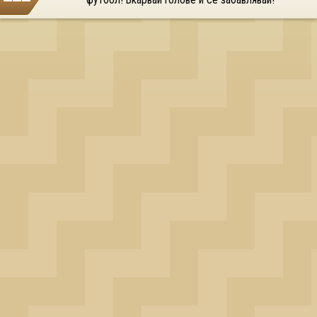
футбол! Вкарвай голове и се забавлявай!
OK