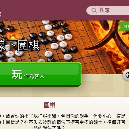


壇
4
線下圍棋
玩
作為客人
圍棋
中，放置你的棋子以征服棋盤。包圍你的對手，但要小心，這是
題！目標是？在不失去冷靜的情況下擁有更多的領土。準備好智
慧的對決了嗎？