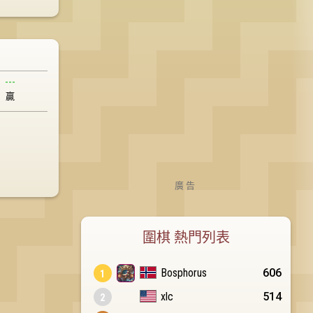
---
贏
廣告
圍棋 熱門列表