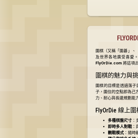
FLYO
圍棋（又稱「圍碁」、
及世界各地廣受喜愛
FlyOrDie.com
將這項
圍棋的魅力與
圍棋的目標是透過落子
子，圍住的空點即為己
力、耐心與長遠規劃能
FlyOrDie 線
多種棋盤尺寸
：
即時多人對戰
：
觀戰模式
：隨時