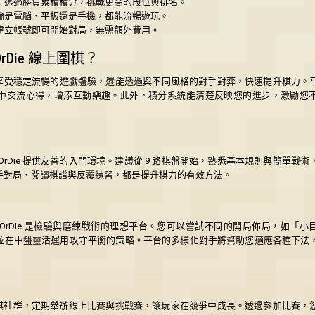
：透過勝負累積積分，挑戰更高的段位與排名。
論是電腦、平板還是手機，都能流暢遊玩。
建立帳號即可開始對局，無需額外費用。
OrDie 線上圍棋？
您不僅能享受穩定流暢的遊戲體驗，還能透過與不同風格的對手對弈，快速提升棋力。
中交流心得，增添互動樂趣。此外，積分系統能清楚反映您的進步，激勵您
OrDie 提供友善的入門環境。建議從 9 路棋盤開始，熟悉基本規則與簡單戰
手對局、閱讀棋譜與反覆練習，都是提升棋力的有效方法。
yOrDie 是檢驗與磨練戰術的理想平台。您可以嘗試不同的開局佈局，如「小
並在中盤靈活運用攻守平衡的策略。平台的多樣化對手將幫助您適應各種下法
活躍的圍棋社群，定期舉辦線上比賽與挑戰賽，讓玩家在競爭中成長。透過參加比賽，