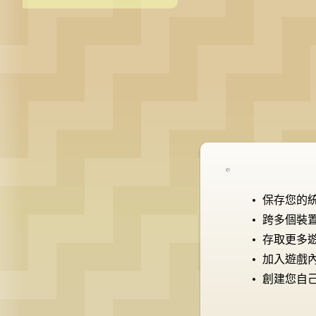
灌球花式撞球
巴西斯諾克
保存您的
跨多個裝
存取更多
加入遊戲
創建您自