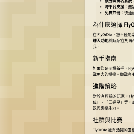
積分與排名系統
跨平台支援
：無
免費註冊
：快速
為什麼選擇 Fly
在 FlyOrDie，
聊天功能
讓玩家在對局
我。
新手指南
如果您是圍棋新手，Fly
戰更大的棋盤。觀戰高
進階策略
對於有經驗的玩家，Fl
位」、「三連星」等，
觀與應變能力。
社群與比賽
FlyOrDie 擁有