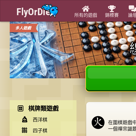


所有的遊戲
錦標賽
論
多人遊戲
棋牌類遊戲
西洋棋
在圍棋遊戲
一個禪宗謎
四子棋