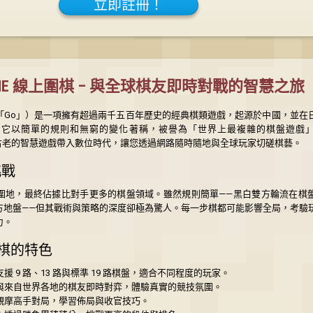
立即註冊！
RDIE 線上圍棋 – 與全球棋友即時對戰的智慧之旅
「Go」）是一項擁有超過兩千五百年歷史的經典棋類遊戲，起源於中國，並在
。它以簡單的規則和無窮的變化著稱，被譽為「世界上最複雜的棋盤遊戲
古老的智慧遊戲帶入數位時代，讓您透過網路隨時隨地與全球玩家切磋棋藝。
挑戰
圍地，最終佔據比對手更多的棋盤領域。雖然規則簡單——黑白雙方輪流在棋
方地盤——但其戰術與策略的深度卻極為驚人。每一步棋都可能影響全局，考驗
力。
上圍棋的特色
支援 9 路、13 路與標準 19 路棋盤，適合不同程度的玩家。
與來自世界各地的棋友即時對弈，體驗真實的競技氛圍。
觀摩高手對局，學習佈局與收官技巧。