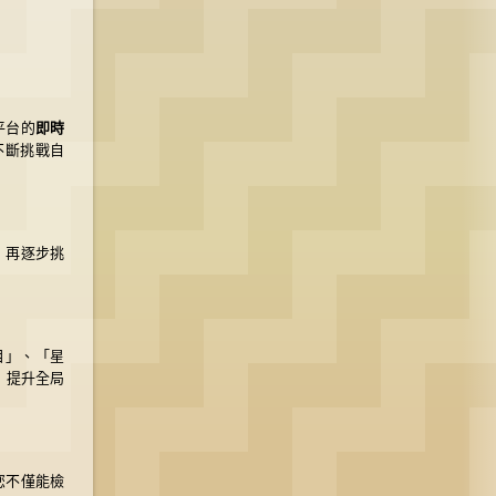
平台的
即時
不斷挑戰自
術，再逐步挑
目」、「星
，提升全局
您不僅能檢