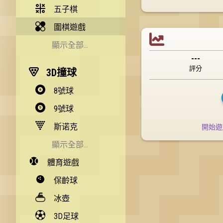
五子棋
圍棋遊戲

顯示全部...
---
雙陸棋
評分
3D撞球
記憶遊戲
8號球
圍棋
9號球
黑白棋
斯诺克
開始遊
波蘭跳棋
顯示全部...
直棋
體育遊戲
快速版英式桌球
簡單版英式桌球
保齡球
黑球桌球
冰壺
14.1 連續擊球比賽
3D足球