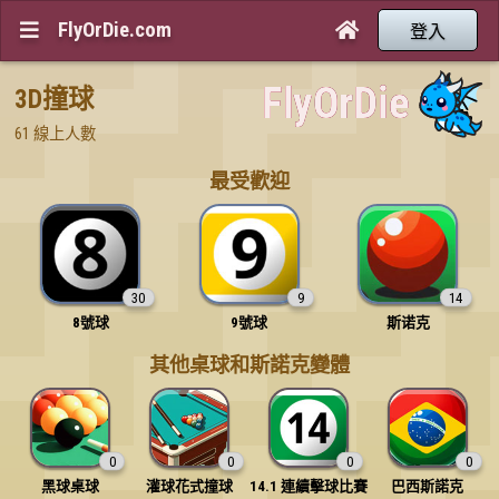
FlyOrDie.com


登入
3D撞球
61 線上人數
最受歡迎
30
9
14
8號球
9號球
斯诺克
其他桌球和斯諾克變體
0
0
0
0
黑球桌球
灌球花式撞球
14.1 連續擊球比賽
巴西斯諾克