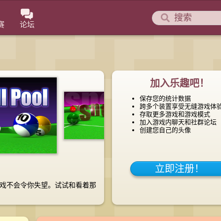


赛
论坛
加入乐趣吧！
保存您的统计数据
跨多个装置享受无缝游戏体
存取更多游戏和游戏模式
加入游戏内聊天和社群论坛
创建您自己的头像
立即注册！
游戏不会令你失望。试试和看着那