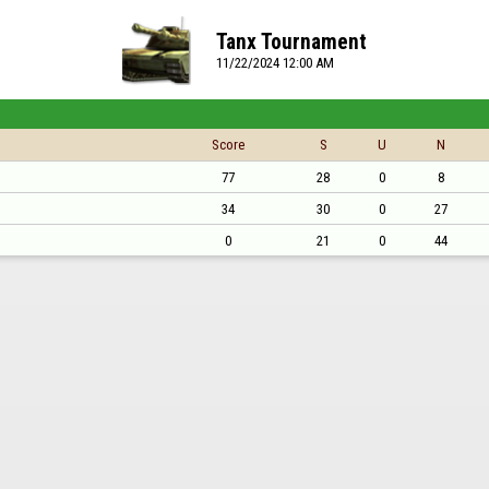
Tanx Tournament
11/22/2024 12:00 AM
Score
S
U
N
77
28
0
8
34
30
0
27
0
21
0
44