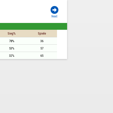

Next
Sieg%
Spiele
78%
36
53%
57
32%
65