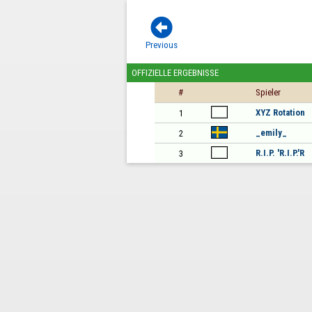

Previous
OFFIZIELLE ERGEBNISSE
#
Spieler
XYZ Rotation
1
_emily_
2
R.I.P. 'R.I.P.'R
3