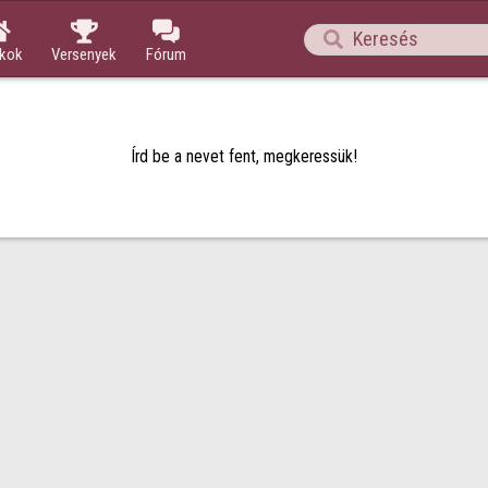




ékok
Versenyek
Fórum
Írd be a nevet fent, megkeressük!