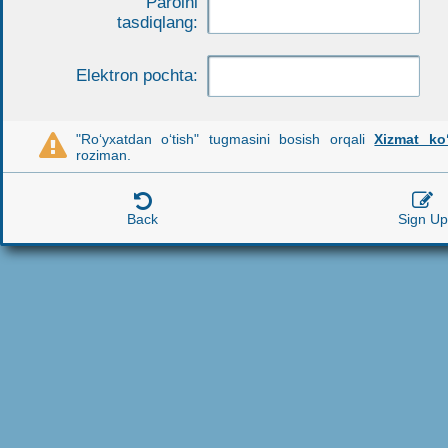
Parolni
tasdiqlang:
Elektron pochta:
"Ro‘yxatdan o‘tish" tugmasini bosish orqali
Xizmat ko‘

roziman.


Back
Sign Up