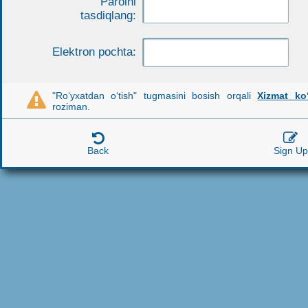
Parolni
tasdiqlang:
Elektron pochta:
"Ro‘yxatdan o‘tish" tugmasini bosish orqali
Xizmat ko‘

roziman.


Back
Sign Up