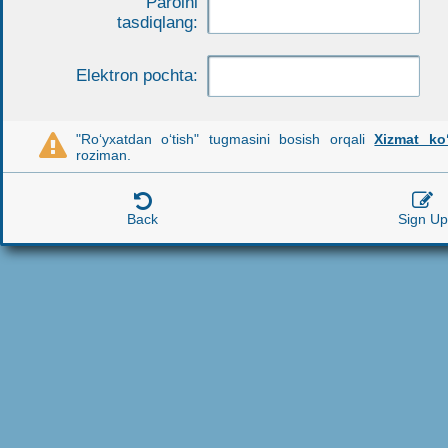
Parolni
tasdiqlang:
Elektron pochta:
"Ro‘yxatdan o‘tish" tugmasini bosish orqali
Xizmat ko‘

roziman.


Back
Sign Up