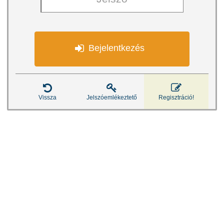

Bejelentkezés



Vissza
Jelszóemlékeztető
Regisztráció!