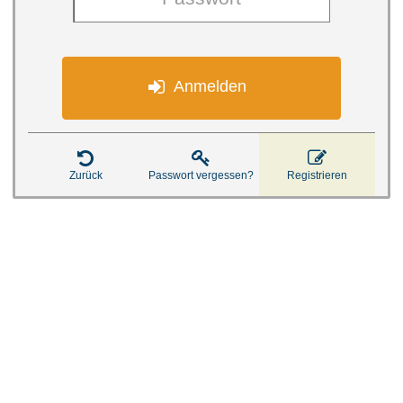

Anmelden



Zurück
Passwort vergessen?
Registrieren