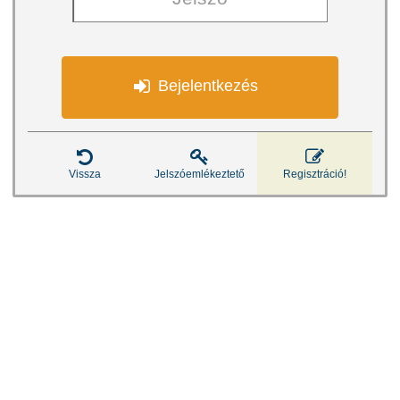

Bejelentkezés



Vissza
Jelszóemlékeztető
Regisztráció!