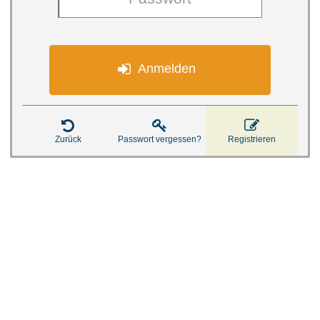

Anmelden



Zurück
Passwort vergessen?
Registrieren