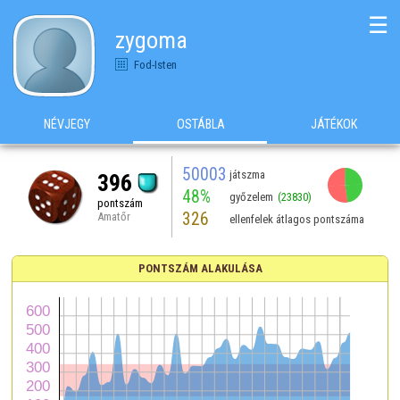
☰
zygoma
Fod-Isten
NÉVJEGY
OSTÁBLA
JÁTÉKOK
50003
játszma
396
48%
győzelem
(23830)
pontszám
326
Amatőr
ellenfelek átlagos pontszáma
PONTSZÁM ALAKULÁSA