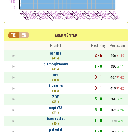


EREDMÉNYEK
Ellenfél
Eredmény
Pontszám
orhan8
2 - 6
406
-10
(455)
gizmogizmo09
1 - 0
395
11
(355)
DrX
0 - 1
407
-12
(418)
divertito
0 - 1
419
-12
(418)
ZOE
5 - 0
398
21
(361)
sepia72
8 - 0
372
26
(344)
barevsalut
1 - 0
363
9
(284)
patyolat
1 - 0
348
15