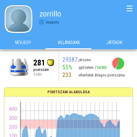
☰
zorrillo
Despota
NÉVJEGY
VILLÁMSAKK
JÁTÉKOK
29387
játszma
281
55%
győzelem
(16285)
pontszám
233
Szaki
ellenfelek átlagos pontszáma
PONTSZÁM ALAKULÁSA