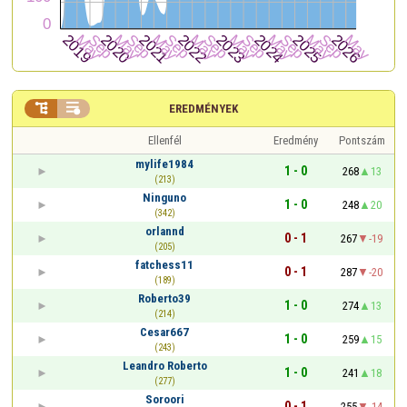


EREDMÉNYEK
Ellenfél
Eredmény
Pontszám
mylife1984
1 - 0
268
13
(213)
Ninguno
1 - 0
248
20
(342)
orlannd
0 - 1
267
-19
(205)
fatchess11
0 - 1
287
-20
(189)
Roberto39
1 - 0
274
13
(214)
Cesar667
1 - 0
259
15
(243)
Leandro Roberto
1 - 0
241
18
(277)
Soroori
0 - 1
255
-14