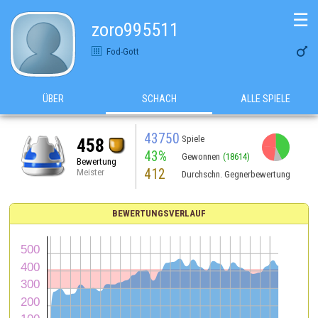
☰
zoro995511

Fod-Gott
ÜBER
SCHACH
ALLE SPIELE
43750
Spiele
458
43%
Gewonnen
(18614)
Bewertung
412
Meister
Durchschn. Gegnerbewertung
BEWERTUNGSVERLAUF