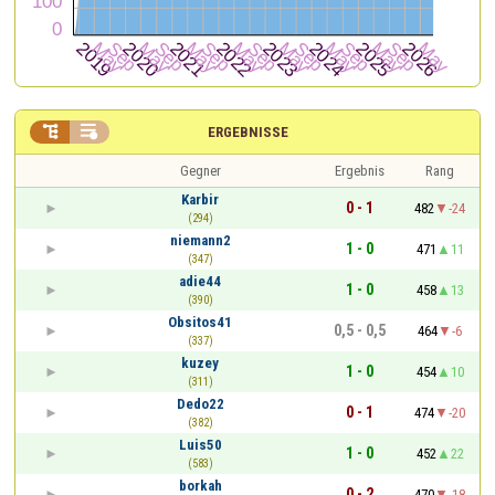


ERGEBNISSE
Gegner
Ergebnis
Rang
Karbir
0 - 1
482
-24
(294)
niemann2
1 - 0
471
11
(347)
adie44
1 - 0
458
13
(390)
Obsitos41
0,5 - 0,5
464
-6
(337)
kuzey
1 - 0
454
10
(311)
Dedo22
0 - 1
474
-20
(382)
Luis50
1 - 0
452
22
(583)
borkah
0 - 2
470
-18