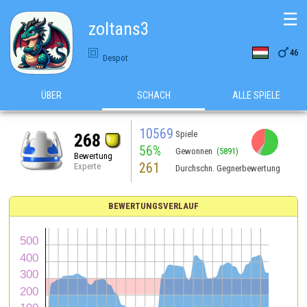
☰
zoltans3

46
Despot
ÜBER
SCHACH
ALLE SPIELE
10569
Spiele
268
56%
Gewonnen
(5891)
Bewertung
261
Experte
Durchschn. Gegnerbewertung
BEWERTUNGSVERLAUF