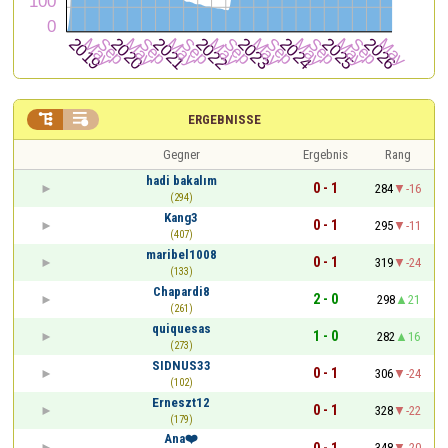


ERGEBNISSE
Gegner
Ergebnis
Rang
hadi bakalım
0 - 1
284
-16
(294)
Kang3
0 - 1
295
-11
(407)
maribel1008
0 - 1
319
-24
(133)
Chapardi8
2 - 0
298
21
(261)
quiquesas
1 - 0
282
16
(273)
SIDNUS33
0 - 1
306
-24
(102)
Erneszt12
0 - 1
328
-22
(179)
Ana❤️
0 - 1
348
-20